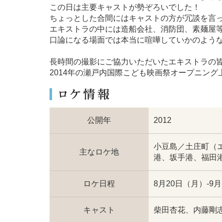
この日は主要キャストが勢ぞろいでした！
ちょっとした合間にはキャストの方が冗談を言
エキストラの中には造船会社、消防団、素麺屋
口論になる場面では本当に喧嘩していかのよう
長時間の撮影にご協力いただいたエキストラの
2014年の瀬戸内国際こども映画祭オープニン
公開年
2012
小豆島／土庄町（
主なロケ地
港、坂手港、福田
ロケ日程
8月20日（月）-9
キャスト
柴田杏花、内藤剛