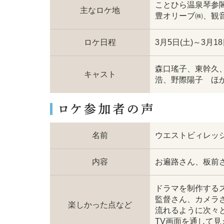
ことひら温泉琴参
主なロケ地
豊オリーブ㈱、観
ロケ日程
3月5日(土)～3月18
森口瑤子、東幹久
キャスト
浩、野際陽子 ほ
名前
ウエストビィレッ
内容
お遍路さん、板前
ドラマを制作する
監督さん、カメラ
楽しかった点など
流れるように次々
TV画面を通して