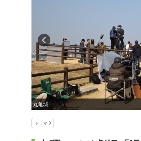
丸亀城
ドラマ