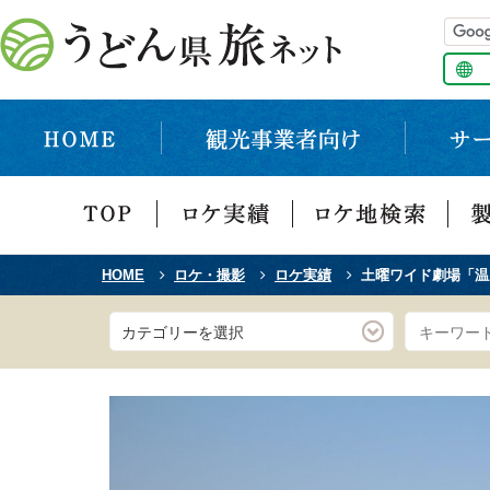
HOME
ロケ・撮影
ロケ実績
土曜ワイド劇場「温泉
カテゴリーを選択