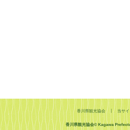
香川県観光協会
当サイ
香川県観光協会© Kagawa Prefectu