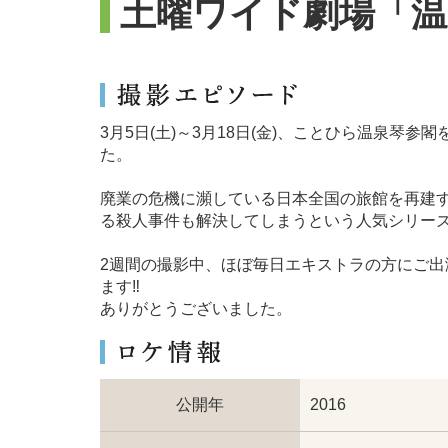
土曜ワイド劇場「温泉
3月5日(土)～3月18日(金)、ことひら温泉琴
た。
廃業の危機に瀕している日本全国の旅館を再建
る殺人事件も解決してしまうという人気シリーズ
2週間の撮影中、ほぼ毎日エキストラの方にご
ます‼
ありがとうございました。
公開年
2016