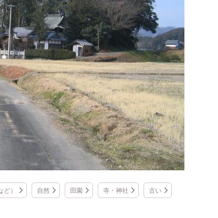
など）
自然
田園
寺・神社
古い