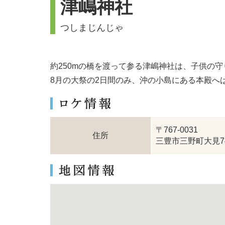
津嶋神社
つしまじんじゃ
約250mの橋を渡って参る津嶋神社は、子供の
8月の大祭の2日間のみ、沖の小島にある本殿へ
〒767-0031
住所
三豊市三野町大見74