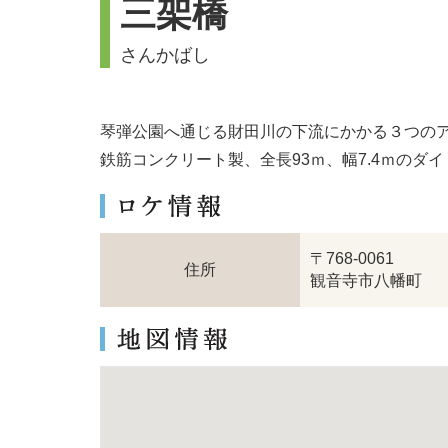
三架橋
さんかばし
琴弾公園へ通じる財田川の下流にかかる３つの
鉄筋コンクリート製、全長93ｍ、幅7.4ｍのダ
〒768-0061
住所
観音寺市八幡町