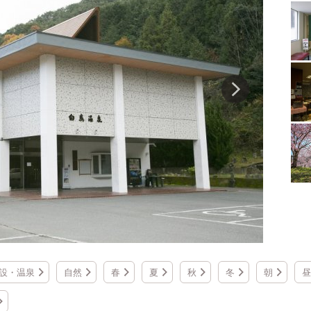
設・温泉
自然
春
夏
秋
冬
朝
昼