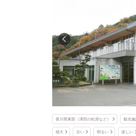
香川県東部（津田の松原など）
観光施
雄大
古い
明るい
楽しい