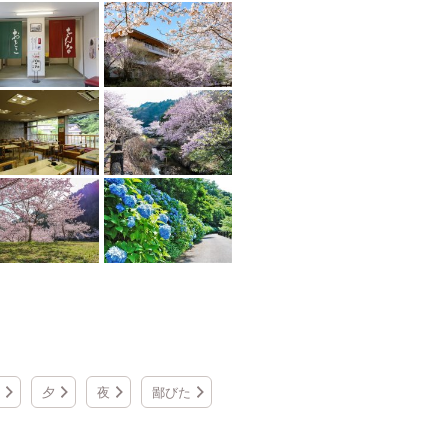
夕
夜
鄙びた