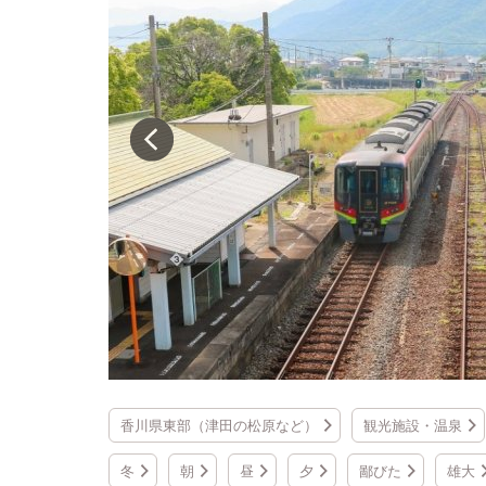
香川県東部（津田の松原など）
観光施設・温泉
冬
朝
昼
夕
鄙びた
雄大