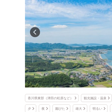
香川県東部（津田の松原など）
観光施設・温泉
夕
夜
鄙びた
雄大
明るい